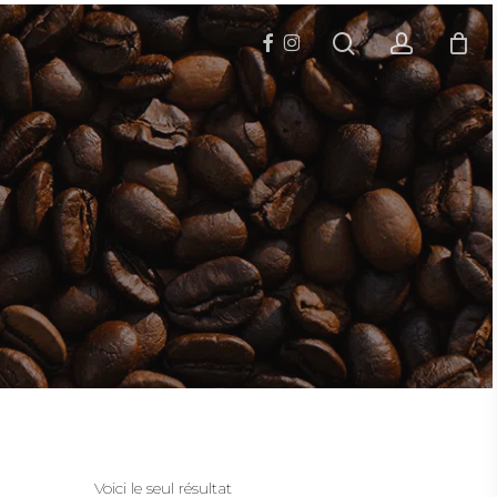
search
accoun
facebook
instagram
Voici le seul résultat