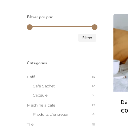
Filtrer par prix
Prix
Prix
Filtrer
min
max
Catégories
Café
14
Café Sachet
12
Capsule
2
Dé
Machine à café
10
€
0
Produits d'entretien
4
Thé
18